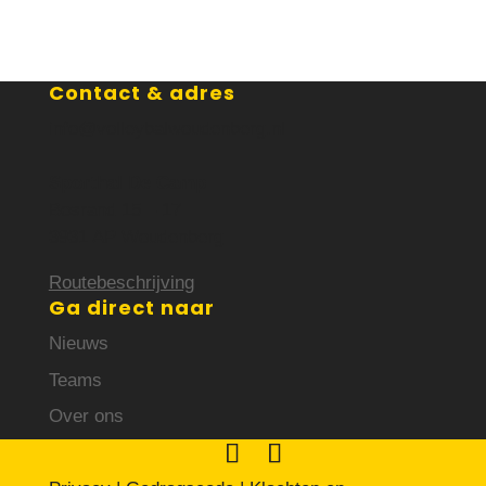
Contact & adres
info@volleybalwoudenberg.nl
Sporthal De Camp
Bosrand 15 – 17
3931 AP Woudenberg
Routebeschrijving
Ga direct naar
Nieuws
Teams
Over ons